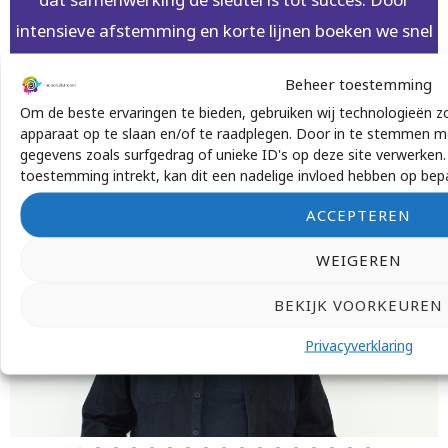
intensieve afstemming en korte lijnen boeken we snel
resultaat – en leggen we vervolgens de basis voor
Beheer toestemming
duurzame inzetbaarheid en continuïteit.
Om de beste ervaringen te bieden, gebruiken wij technologieën z
apparaat op te slaan en/of te raadplegen. Door in te stemmen m
gegevens zoals surfgedrag of unieke ID's op deze site verwerken
toestemming intrekt, kan dit een nadelige invloed hebben op bep
ACCEPTEREN
Ons team staat 24/7 voor u klaar!
WEIGEREN
BEKIJK VOORKEUREN
Privacyverklaring