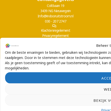
Coltbaan 19
3439 NG Nieuwegein
Info@indooruitstroom.nl
030 - 207 2747
Klachtenregelement
Privacyregelement
Beheer 
Om de beste ervaringen te bieden, gebruiken wij technologieën zo
raadplegen. Door in te stemmen met deze technologieën kunnen w
Als je geen toestemming geeft of uw toestemming intrekt, kan di
mogelijkheden.
ACC
WE
BEKIJK 
Privac