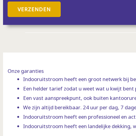
a
m
VERZENDEN
a
e
g
r
*
Onze garanties
Indooruitstroom heeft een groot netwerk bij be
Een helder tarief zodat u weet wat u kwijt bent 
Een vast aanspreekpunt, ook buiten kantoorur
We zijn altijd bereikbaar. 24 uur per dag, 7 dag
Indooruitstroom heeft een professioneel en act
Indooruitstroom heeft een landelijke dekking, w