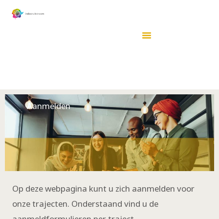
Ga
naar
de
inhoud
Aanmelden
Op deze webpagina kunt u zich aanmelden voor
onze trajecten. Onderstaand vind u de
aanmeldformulieren per traject.