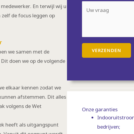
l
n
U
medewerker. En terwijl wij u
n
*
c
w
zelf de focus leggen op
n
t
v
u
i
r
m
e
r
a
m
VERZENDEN
lopen we samen met de
a
e
. Dit doen we op de volgende
g
r
*
 we elkaar kennen zodat we
kunnen afstemmen. Dit alles
ak volgens de Wet
Onze garanties
Indooruitstroom
ek heeft als uitgangspunt
bedrijven;
. Vanuit dit oogpunt wordt