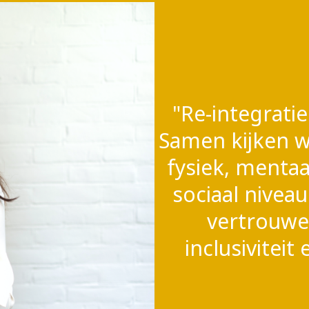
"Re-integrati
Samen kijken we
fysiek, mentaa
sociaal nivea
vertrouwen
inclusivitei