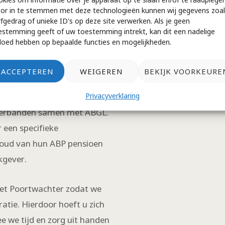
ject anders verlopen. We
or in te stemmen met deze technologieën kunnen wij gegevens zoal
making en persoonlijk
rfgedrag of unieke ID's op deze site verwerken. Als je geen
estemming geeft of uw toestemming intrekt, kan dit een nadelige
n van uw organisatie en hoe
vloed hebben op bepaalde functies en mogelijkheden.
urzame toekomst voor uw
ACCEPTEREN
WEIGEREN
BEKIJK VOORKEURE
Privacyverklaring
ratie tweede spoor?
tverbanden samen met ABGL.
 een specifieke
houd van hun ABP pensioen
kgever.
Wet Poortwachter zodat we
ratie. Hierdoor hoeft u zich
e we tijd en zorg uit handen