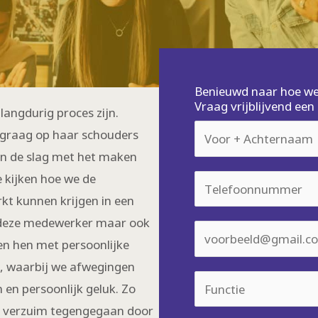
Benieuwd naar hoe we 
Vraag vrijblijvend ee
langdurig proces zijn.
N
ct graag op haar schouders
a
n de slag met het maken
a
 kijken hoe we de
T
m
kt kunnen krijgen in een
e
*
an deze medewerker maar ook
l
E
en hen met persoonlijke
e
m
d, waarbij we afwegingen
f
a
F
 en persoonlijk geluk. Zo
o
i
u
r verzuim tegengegaan door
o