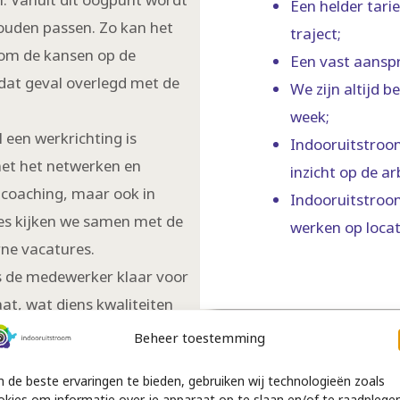
Een helder tari
zouden passen. Zo kan het
traject;
s om de kansen op de
Een vast aansp
 dat geval overlegd met de
We zijn altijd b
week;
 een werkrichting is
Indooruitstroom
et het netwerken en
inzicht op de a
n coaching, maar ook in
Indooruitstroom
ces kijken we samen met de
werken op locat
rne vacatures.
is de medewerker klaar voor
at, wat diens kwaliteiten
e medewerker is verzekerd in
Beheer toestemming
ee van anderen.
 de beste ervaringen te bieden, gebruiken wij technologieën zoals
okies om informatie over je apparaat op te slaan en/of te raadplegen