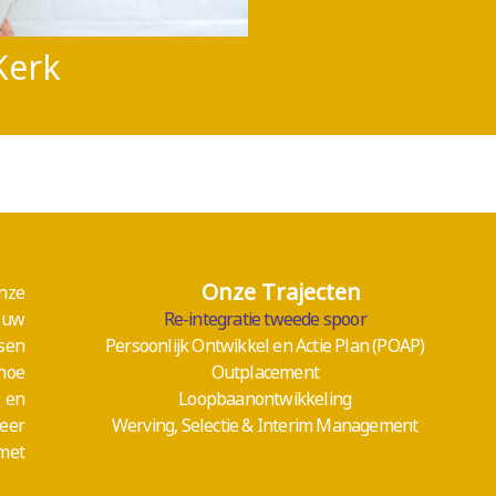
Kerk
Onze Trajecten
nze
 uw
Re-integratie tweede spoor
ssen
Persoonlijk Ontwikkel en Actie Plan (POAP)
 hoe
Outplacement
 en
Loopbaanontwikkeling
zeer
Werving, Selectie & Interim Management
met