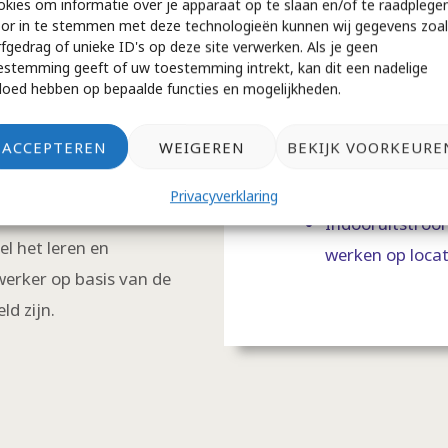
 dat wat is afgesproken.
okies om informatie over je apparaat op te slaan en/of te raadplegen
Een helder tari
or in te stemmen met deze technologieën kunnen wij gegevens zoal
or reflectie maar ook een
traject;
rfgedrag of unieke ID's op deze site verwerken. Als je geen
Een vast aansp
estemming geeft of uw toestemming intrekt, kan dit een nadelige
vloed hebben op bepaalde functies en mogelijkheden.
We zijn altijd b
pvolgend traject waarbij we
week;
ACCEPTEREN
WEIGEREN
BEKIJK VOORKEURE
g van uw medewerkers. Deze
Indooruitstroom
spraken die gemaakt zijn in
inzicht op de a
Privacyverklaring
rker en diens coach worden
Indooruitstroom
l het leren en
werken op locat
erker op basis van de
d zijn.