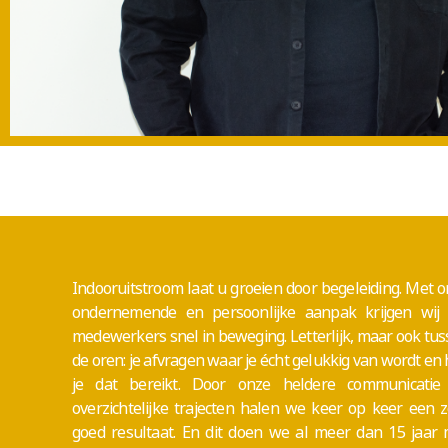
Indooruitstroom laat u groeien door begeleiding.
Met o
ondernemende en persoonlijke aanpak krijgen wij
medewerkers snel in beweging. Letterlijk, maar ook tu
de oren: je afvragen waar je écht gelukkig van wordt en
je dat bereikt. Door onze heldere communicatie
overzichtelijke trajecten halen we keer op keer een 
goed resultaat. En dit doen we al meer dan 15 jaar 