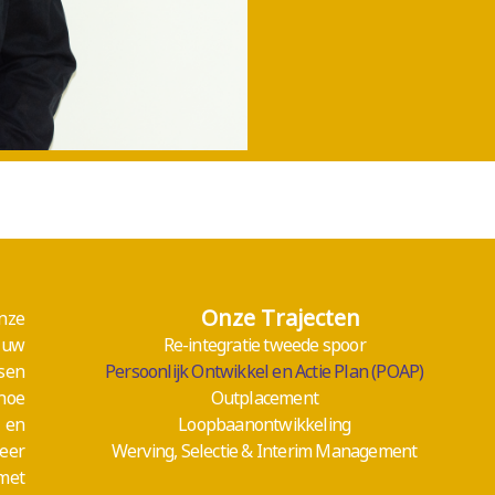
Onze Trajecten
nze
 uw
Re-integratie tweede spoor
ssen
Persoonlijk Ontwikkel en Actie Plan (POAP)
 hoe
Outplacement
 en
Loopbaanontwikkeling
zeer
Werving, Selectie & Interim Management
met