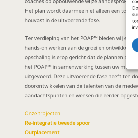
coaches op opbouwende wijze aangesproken op
co
Do
Het plan wordt daarmee niet alleen een tool vo
su
houvast in de uitvoerende fase.
to
in
Ter verdieping van het POAP™ bieden wij een o
hands-on werken aan de groei en ontwikkelin
opschaling is erop gericht dat de plannen en af
het POAP™ in samenwerking tussen uw medewe
uitgevoerd. Deze uitvoerende fase heeft ten doe
doorontwikkelen van de talenten van de medew
aandachtspunten en wensen die eerder opgestel
Onze trajecten
Re-integratie tweede spoor
Outplacement