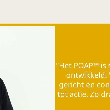
"Het POAP™ is 
ontwikkeld.
gericht en co
tot actie. Zo d