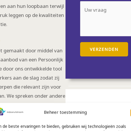
l
n
U
en aan hun loopbaan terwijl
n
*
c
w
k leggen op de kwaliteiten
n
t
v
tie.
u
i
r
m
e
™
a
m
VERZENDEN
eet gemaakt door middel van
a
e
r aanbod van een Persoonlijk
g
r
e door ons ontwikkelde tool
*
ers aan de slag zodat zij
rpen die relevant zijn voor
lan. We spreken onder andere
 is. Hierdoor wordt op een
Onze garanties
Beheer toestemming
ewerkt aan intrinsieke
Indooruitstroom
rkers worden door onze
bedrijven;
 de beste ervaringen te bieden, gebruiken wij technologieën zoals