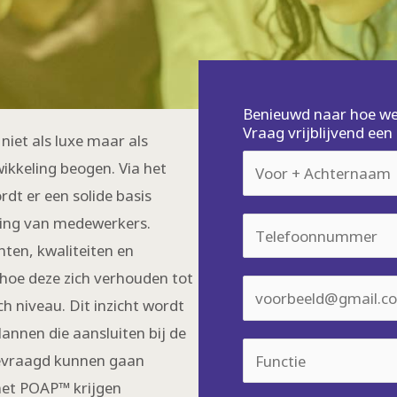
Benieuwd naar hoe we 
Vraag vrijblijvend ee
niet als luxe maar als
N
ikkeling beogen. Via het
a
dt er een solide basis
a
ling van medewerkers.
T
m
nten, kwaliteiten en
e
*
hoe deze zich verhouden tot
l
E
ch niveau. Dit inzicht wordt
e
m
lannen die aansluiten bij de
f
a
F
 gevraagd kunnen gaan
o
i
u
het POAP™ krijgen
o