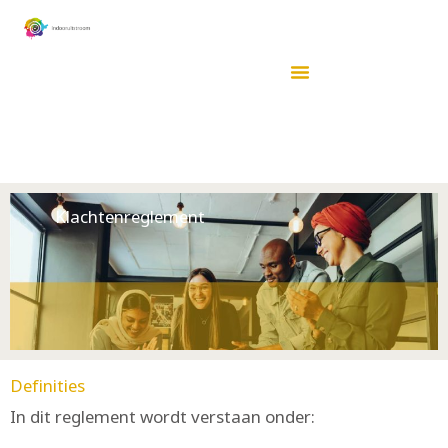
Ga
naar
de
inhoud
Klachtenreglement
Definities
In dit reglement wordt verstaan onder: