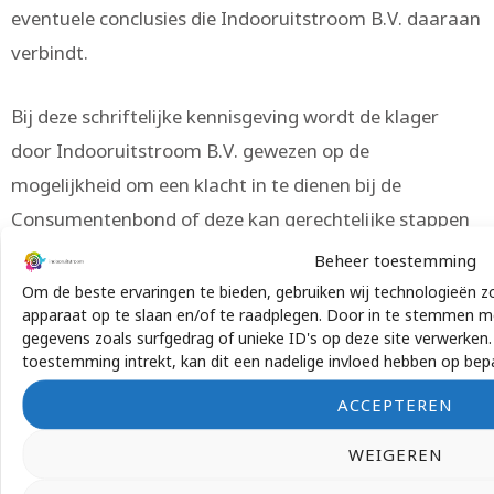
eventuele conclusies die Indooruitstroom B.V. daaraan
verbindt.
Bij deze schriftelijke kennisgeving wordt de klager
door Indooruitstroom B.V. gewezen op de
mogelijkheid om een klacht in te dienen bij de
Consumentenbond of deze kan gerechtelijke stappen
ondernemen.
Beheer toestemming
Om de beste ervaringen te bieden, gebruiken wij technologieën z
apparaat op te slaan en/of te raadplegen. Door in te stemmen m
Artikel 12
gegevens zoals surfgedrag of unieke ID's op deze site verwerken
Indooruitstroom B.V. draagt zorg voor de registratie
toestemming intrekt, kan dit een nadelige invloed hebben op bep
van de ontvangen klachten en brengt jaarlijks een
ACCEPTEREN
verslag uit over aantal en aard van de klachten
alsmede over de in het kader van de
WEIGEREN
klachtenafhandeling genomen maatregelen.